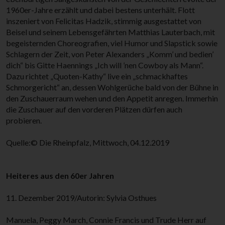
1960er-Jahre erzählt und dabei bestens unterhält. Flott
inszeniert von Felicitas Hadzik, stimmig ausgestattet von
Beisel und seinem Lebensgefährten Matthias Lauterbach, mit
begeisternden Choreografien, viel Humor und Slapstick sowie
Schlagern der Zeit, von Peter Alexanders „Komm’ und bedien’
dich“ bis Gitte Haennings „Ich will ’nen Cowboy als Mann“.
Dazu richtet „Quoten-Kathy“ live ein „schmackhaftes
Schmorgericht“ an, dessen Wohlgerüche bald von der Bühne in
den Zuschauerraum wehen und den Appetit anregen. Immerhin
die Zuschauer auf den vorderen Plätzen dürfen auch
probieren.
Quelle:© Die Rheinpfalz, Mittwoch, 04.12.2019
Heiteres aus den 60er Jahren
11. Dezember 2019/Autorin: Sylvia Osthues
Manuela, Peggy March, Connie Francis und Trude Herr auf