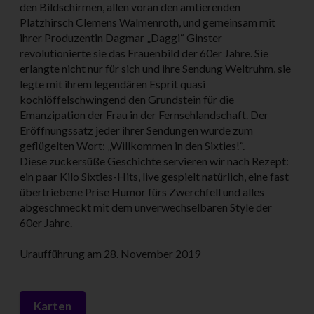
den Bildschirmen, allen voran den amtierenden
Platzhirsch Clemens Walmenroth, und gemeinsam mit
ihrer Produzentin Dagmar „Daggi“ Ginster
revolutionierte sie das Frauenbild der 60er Jahre. Sie
erlangte nicht nur für sich und ihre Sendung Weltruhm, sie
legte mit ihrem legendären Esprit quasi
kochlöffelschwingend den Grundstein für die
Emanzipation der Frau in der Fernsehlandschaft. Der
Eröffnungssatz jeder ihrer Sendungen wurde zum
geflügelten Wort: „Willkommen in den Sixties!“.
Diese zuckersüße Geschichte servieren wir nach Rezept:
ein paar Kilo Sixties-Hits, live gespielt natürlich, eine fast
übertriebene Prise Humor fürs Zwerchfell und alles
abgeschmeckt mit dem unverwechselbaren Style der
60er Jahre.
Uraufführung am 28. November 2019
Karten