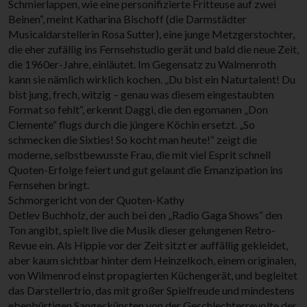
Schmierlappen, wie eine personifizierte Fritteuse auf zwei
Beinen“, meint Katharina Bischoff (die Darmstädter
Musicaldarstellerin Rosa Sutter), eine junge Metzgerstochter,
die eher zufällig ins Fernsehstudio gerät und bald die neue Zeit,
die 1960er-Jahre, einläutet. Im Gegensatz zu Walmenroth
kann sie nämlich wirklich kochen. „Du bist ein Naturtalent! Du
bist jung, frech, witzig – genau was diesem eingestaubten
Format so fehlt“, erkennt Daggi, die den egomanen „Don
Clemente“ flugs durch die jüngere Köchin ersetzt. „So
schmecken die Sixties! So kocht man heute!“ zeigt die
moderne, selbstbewusste Frau, die mit viel Esprit schnell
Quoten-Erfolge feiert und gut gelaunt die Emanzipation ins
Fernsehen bringt.
Schmorgericht von der Quoten-Kathy
Detlev Buchholz, der auch bei den „Radio Gaga Shows“ den
Ton angibt, spielt live die Musik dieser gelungenen Retro-
Revue ein. Als Hippie vor der Zeit sitzt er auffällig gekleidet,
aber kaum sichtbar hinter dem Heinzelkoch, einem originalen,
von Wilmenrod einst propagierten Küchengerät, und begleitet
das Darstellertrio, das mit großer Spielfreude und mindestens
ebenbürtigen Sangeskünsten von der Geschlechterrevolte der