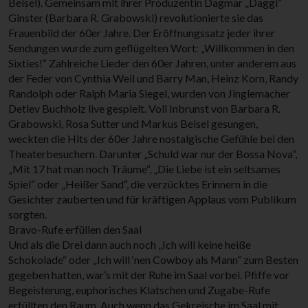
Beisel). Gemeinsam mit ihrer Produzentin Dagmar „Daggi“
Ginster (Barbara R. Grabowski) revolutionierte sie das
Frauenbild der 60er Jahre. Der Eröffnungssatz jeder ihrer
Sendungen wurde zum geflügelten Wort: „Willkommen in den
Sixties!“ Zahlreiche Lieder den 60er Jahren, unter anderem aus
der Feder von Cynthia Weil und Barry Man, Heinz Korn, Randy
Randolph oder Ralph Maria Siegel, wurden von Jinglemacher
Detlev Buchholz live gespielt. Voll Inbrunst von Barbara R.
Grabowski, Rosa Sutter und Markus Beisel gesungen,
weckten die Hits der 60er Jahre nostalgische Gefühle bei den
Theaterbesuchern. Darunter „Schuld war nur der Bossa Nova“,
„Mit 17 hat man noch Träume“, „Die Liebe ist ein seltsames
Spiel“ oder „Heißer Sand“, die verzücktes Erinnern in die
Gesichter zauberten und für kräftigen Applaus vom Publikum
sorgten.
Bravo-Rufe erfüllen den Saal
Und als die Drei dann auch noch „Ich will keine heiße
Schokolade“ oder „Ich will ‘nen Cowboy als Mann“ zum Besten
gegeben hatten, war’s mit der Ruhe im Saal vorbei. Pfiffe vor
Begeisterung, euphorisches Klatschen und Zugabe-Rufe
erfüllten den Raum. Auch wenn das Gekreische im Saal mit