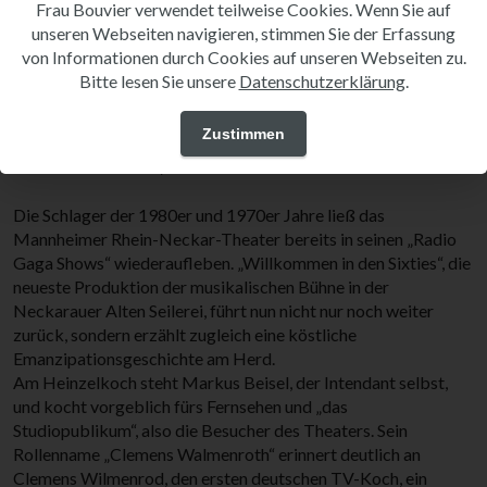
Frau Bouvier verwendet teilweise Cookies. Wenn Sie auf
Presse
unseren Webseiten navigieren, stimmen Sie der Erfassung
von Informationen durch Cookies auf unseren Webseiten zu.
Bitte lesen Sie unsere
Datenschutzerklärung
.
Wohlgerüche breiten sich in der Retro-Kochshow
„Willkommen in den Sixties“ aus
Zustimmen
04. Dezember 2019/Autor: Stefan Otto
Die Schlager der 1980er und 1970er Jahre ließ das
Mannheimer Rhein-Neckar-Theater bereits in seinen „Radio
Gaga Shows“ wiederaufleben. „Willkommen in den Sixties“, die
neueste Produktion der musikalischen Bühne in der
Neckarauer Alten Seilerei, führt nun nicht nur noch weiter
zurück, sondern erzählt zugleich eine köstliche
Emanzipationsgeschichte am Herd.
Am Heinzelkoch steht Markus Beisel, der Intendant selbst,
und kocht vorgeblich fürs Fernsehen und „das
Studiopublikum“, also die Besucher des Theaters. Sein
Rollenname „Clemens Walmenroth“ erinnert deutlich an
Clemens Wilmenrod, den ersten deutschen TV-Koch, ein