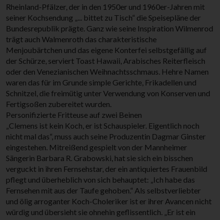
Rheinland-Pfälzer, der in den 1950er und 1960er-Jahren mit
seiner Kochsendung „... bittet zu Tisch“ die Speisepläne der
Bundesrepublik prägte. Ganz wie seine Inspiration Wilmenrod
trägt auch Walmenroth das charakteristische
Menjoubärtchen und das eigene Konterfei selbstgefällig auf
der Schürze, serviert Toast Hawaii, Arabisches Reiterfleisch
oder den Venezianischen Weihnachtsschmaus. Hehre Namen
waren das für im Grunde simple Gerichte, Frikadellen und
Schnitzel, die freimütig unter Verwendung von Konserven und
Fertigsoßen zubereitet wurden.
Personifizierte Fritteuse auf zwei Beinen
„Clemens ist kein Koch, er ist Schauspieler. Eigentlich noch
nicht mal das“, muss auch seine Produzentin Dagmar Ginster
eingestehen. Mitreißend gespielt von der Mannheimer
Sängerin Barbara R. Grabowski, hat sie sich ein bisschen
verguckt in ihren Fernsehstar, der ein antiquiertes Frauenbild
pflegt und überheblich von sich behauptet: „Ich habe das
Fernsehen mit aus der Taufe gehoben.“ Als selbstverliebter
und ölig arroganter Koch-Choleriker ist er ihrer Avancen nicht
würdig und übersieht sie ohnehin geflissentlich. „Er ist ein