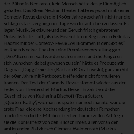
der Bühne in Neckarau, kein Mensch hätte das je für möglich
gehalten. Das Rhein Neckar Theater hatte es jedoch mit seiner
Comedy-Revue durch die 1960er Jahre geschafft, nicht nur die
Schlagerstars vergangener Tage wieder aufleben zu lassen. Es
lagen Musik, Sektlaune und der Geruch frisch gebratenen
Gulaschs in der Luft, als das Ensemble um Regisseurin Felicitas
Hadzik mit der Comedy-Revue „Willkommen in den Sixties“
im Rhein Neckar Theater seine Premierenvorstellung gab.
„Die Älteren im Saal werden sich erinnern und die Jüngeren
sich wünschen, dabei gewesen zu sein“, hätte es Produzentin
Dagmar „Daggi“ Ginster (Barbara R. Grabowski), ganz im Stil
der 60er Jahre mit Petticoat, treffender nicht formulieren
können. Der Text der Comedy-Revue stammt wieder aus der
Feder von Theaterchef Markus Beisel: Erzählt wird die
Geschichte von Katharina Bischoff (Rosa Sutter).
„Quoten-Kathy“, wie man sie später nur noch nannte, war die
erste Frau, die eine Kochsendung im deutschen Fernsehen
moderieren durfte. Mit ihrer frechen, humorvollen Art fegte
sie die Konkurrenz von den Bildschirmen, allen voran den
amtierenden Platzhirsch Clemens Walmenroth (Markus