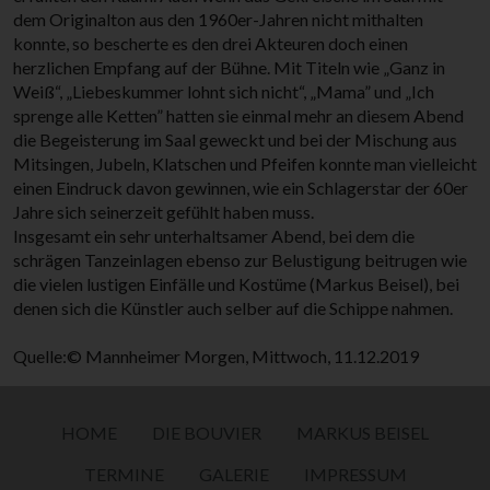
dem Originalton aus den 1960er-Jahren nicht mithalten
konnte, so bescherte es den drei Akteuren doch einen
herzlichen Empfang auf der Bühne. Mit Titeln wie „Ganz in
Weiß“, „Liebeskummer lohnt sich nicht“, „Mama” und „Ich
sprenge alle Ketten” hatten sie einmal mehr an diesem Abend
die Begeisterung im Saal geweckt und bei der Mischung aus
Mitsingen, Jubeln, Klatschen und Pfeifen konnte man vielleicht
einen Eindruck davon gewinnen, wie ein Schlagerstar der 60er
Jahre sich seinerzeit gefühlt haben muss.
Insgesamt ein sehr unterhaltsamer Abend, bei dem die
schrägen Tanzeinlagen ebenso zur Belustigung beitrugen wie
die vielen lustigen Einfälle und Kostüme (Markus Beisel), bei
denen sich die Künstler auch selber auf die Schippe nahmen.
Quelle:© Mannheimer Morgen, Mittwoch, 11.12.2019
HOME
DIE BOUVIER
MARKUS BEISEL
TERMINE
GALERIE
IMPRESSUM